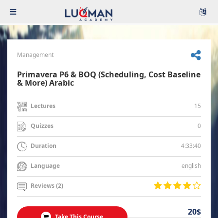
Management
Primavera P6 & BOQ (Scheduling, Cost Baseline
& More) Arabic
15
Lectures
0
Quizzes
4:33:40
Duration
english
Language
Reviews (2)
20$
Take This Course