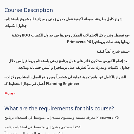
Course Description
-شرح كامل بطريقة بسيطة لكيفية عمل جدول زمني و ميزانية للمشروع باستخدام
جداول الكميات,
-مع تفصيل وشرح كل الاحتمالات الممكن وجودها في جداول الكميات BOQ وكيفية
ربطها بنشاطات بريمافيرا Primavera P6
-سيتم شرح أيضاً كيفية
-بعد إتمام الكورس ستكون قادر على عمل برنامج زمني باستخدام بريمافيرا من خلال
جداول الكميات و مدرك تماماً لطريقة عمل بريمافيرا و أسس حساباته ونتائجه.
-الشرح بالكامل عن واقع تجربة عملية لي شخصياً ومن واقع العمل بالمشاريع ولازلت
أعمل في مجال التخطيط كـ Planning Engineer
More
What are the requirements for this course?
معرفة مسبقة و مستوى مبتدئ إلى متوسط في استخدام برنامج Primavera P6
مستوى مبتدئ إلى متوسط في استخدام برنامج Excel
الكورس مشروح بالعربية البسيطة تماماً