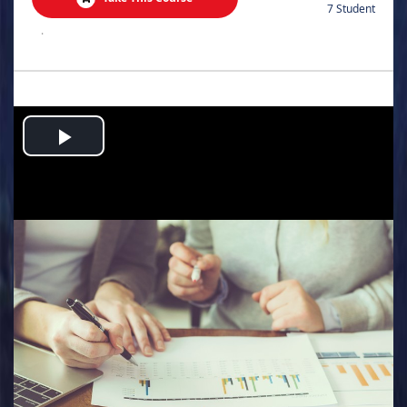
7 Student
.
Play
Video