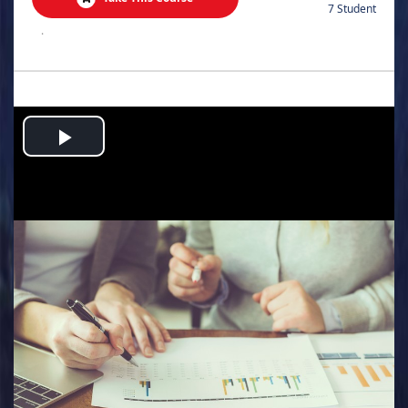
7 Student
.
Play
Video