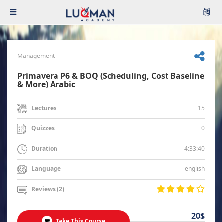
Management
Primavera P6 & BOQ (Scheduling, Cost Baseline
& More) Arabic
15
Lectures
0
Quizzes
4:33:40
Duration
english
Language
Reviews (2)
20$
Take This Course