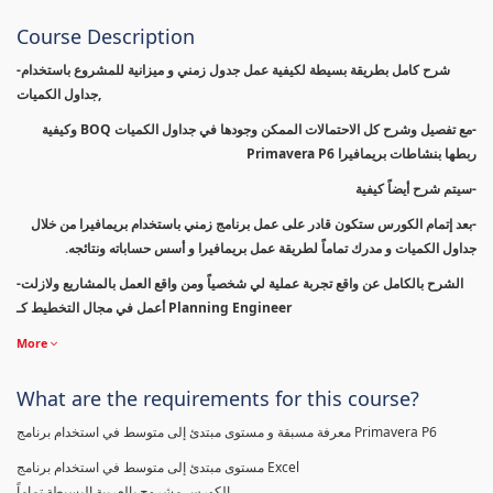
Course Description
-شرح كامل بطريقة بسيطة لكيفية عمل جدول زمني و ميزانية للمشروع باستخدام
جداول الكميات,
-مع تفصيل وشرح كل الاحتمالات الممكن وجودها في جداول الكميات BOQ وكيفية
ربطها بنشاطات بريمافيرا Primavera P6
-سيتم شرح أيضاً كيفية
-بعد إتمام الكورس ستكون قادر على عمل برنامج زمني باستخدام بريمافيرا من خلال
جداول الكميات و مدرك تماماً لطريقة عمل بريمافيرا و أسس حساباته ونتائجه.
-الشرح بالكامل عن واقع تجربة عملية لي شخصياً ومن واقع العمل بالمشاريع ولازلت
أعمل في مجال التخطيط كـ Planning Engineer
More
What are the requirements for this course?
معرفة مسبقة و مستوى مبتدئ إلى متوسط في استخدام برنامج Primavera P6
مستوى مبتدئ إلى متوسط في استخدام برنامج Excel
الكورس مشروح بالعربية البسيطة تماماً