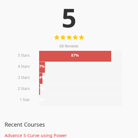
5
68 Reviews
5 Stars
87%
4 Stars
7%
3 Stars
4%
2 Stars
1%
1 Star
0%
Recent Courses
Advance S-Curve using Power