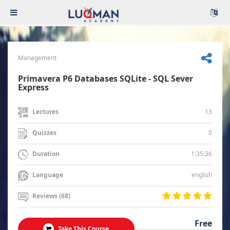
Management
Primavera P6 Databases SQLite - SQL Sever
Express
13
Lectures
0
Quizzes
1:35:36
Duration
english
Language
Reviews (68)
Free
Take This Course