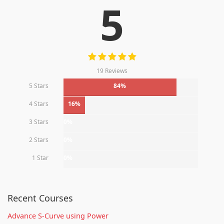
5
19 Reviews
5 Stars
84%
4 Stars
16%
3 Stars
0%
2 Stars
0%
1 Star
0%
Recent Courses
Advance S-Curve using Power