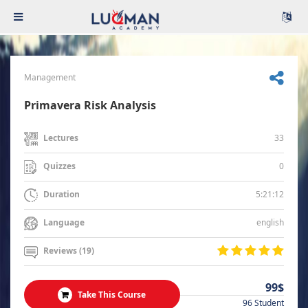
Management
Primavera Risk Analysis
33
Lectures
0
Quizzes
5:21:12
Duration
english
Language
Reviews (19)
99$
Take This Course
96 Student