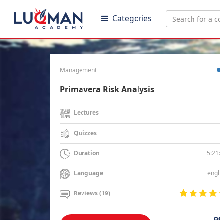
Categories
Management
Primavera Risk Analysis
Lectures
Quizzes
5:21
Duration
engl
Language
Reviews (19)
9