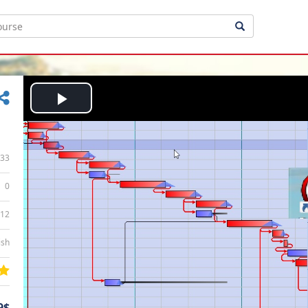
Play
Video
33
0
:12
ish
9$