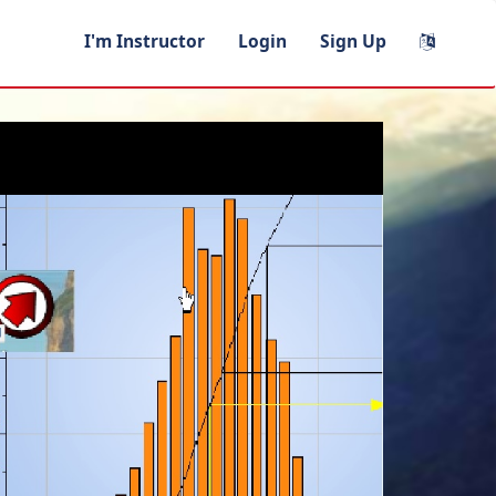
I'm Instructor
Login
Sign Up