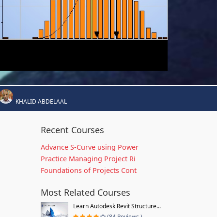
KHALID ABDELAAL
Recent Courses
Advance S-Curve using Power
Practice Managing Project Ri
Foundations of Projects Cont
Most Related Courses
Learn Autodesk Revit Structure...
(84 Reviews )