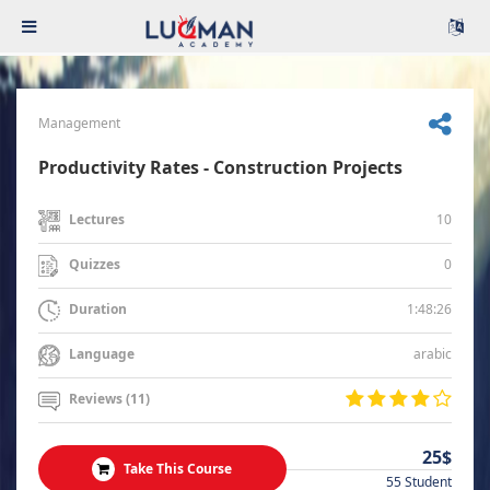
Management
Productivity Rates - Construction Projects
10
Lectures
0
Quizzes
1:48:26
Duration
arabic
Language
Reviews (11)
25$
Take This Course
55 Student