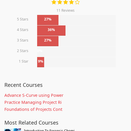
11 Reviews
5 Stars
27%
4 Stars
36%
3 Stars
27%
2 Stars
0%
1 Star
9%
Recent Courses
Advance S-Curve using Power
Practice Managing Project Ri
Foundations of Projects Cont
Most Related Courses
Introduction To Forensic Chemi...