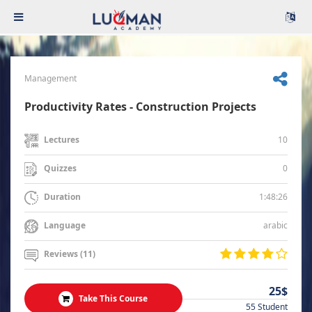
Management
Productivity Rates - Construction Projects
10
Lectures
0
Quizzes
1:48:26
Duration
arabic
Language
Reviews (11)
25$
Take This Course
55 Student