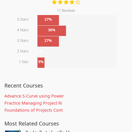
11 Reviews
5 Stars
27%
4 Stars
36%
3 Stars
27%
2 Stars
0%
1 Star
9%
Recent Courses
Advance S-Curve using Power
Practice Managing Project Ri
Foundations of Projects Cont
Most Related Courses
إدارة التغييرات في المشاريع ال...