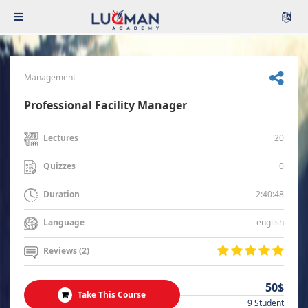
Management
Professional Facility Manager
20
Lectures
0
Quizzes
2:40:48
Duration
english
Language
Reviews (2)
50$
Take This Course
9 Student