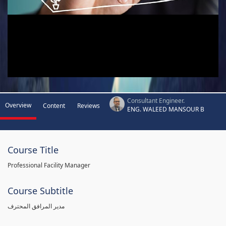
Consultant Engineer.
Overview
Content
Reviews
ENG. WALEED MANSOUR B
Course Title
Professional Facility Manager
Course Subtitle
مدير المرافق المحترف