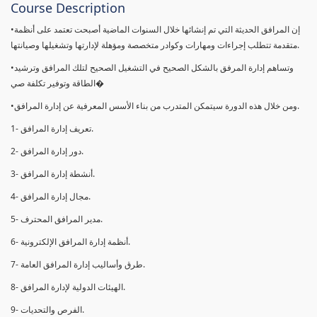
Course Description
•إن المرافق الحديثة التي تم إنشائها خلال السنوات الماضية أصبحت تعتمد على أنظمة
متقدمة تتطلب إجراءات ومهارات وكوادر متخصصة ومؤهلة لإدارتها وتشغیلھا وصیانتھا.
•وتساهم إدارة المرفق بالشكل الصحيح في التشغيل الصحيح لتلك المرافق وترشيد
الطاقة وتوفير تكلفة صي�
•ومن خلال ھذه الدورة سيتمكن المتدرب من بناء الأسس المعرفية عن إدارة المرافق.
1- تعريف إدارة المرافق.
2- دور إدارة المرافق.
3- أنشطة إدارة المرافق.
4- مجال إدارة المرافق.
5- مدير المرافق المحترف.
6- أنظمة إدارة المرافق الإلكترونية.
7- طرق وأساليب إدارة المرافق العامة.
8- الهيئات الدولية لإدارة المرافق.
9- الفرص والتحديات.