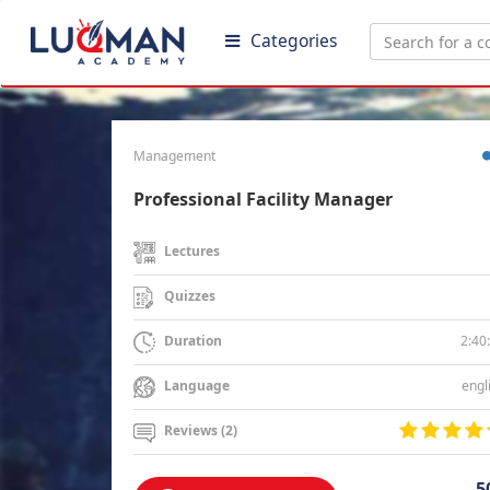
Categories
Management
Professional Facility Manager
Lectures
Quizzes
2:40
Duration
engl
Language
Reviews (2)
5