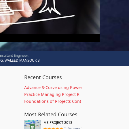
nsultant Engineer.
G. WALEED MANSOUR B
Recent Courses
Advance S-Curve using Power
Practice Managing Project Ri
Foundations of Projects Cont
Most Related Courses
MS PROJECT 2013
(1 Reviews )