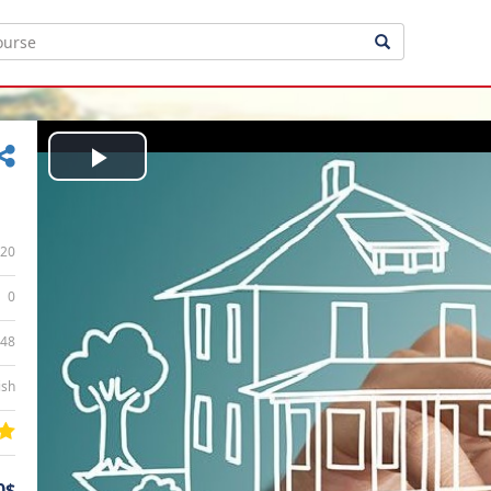
Play
Video
20
0
:48
ish
0$