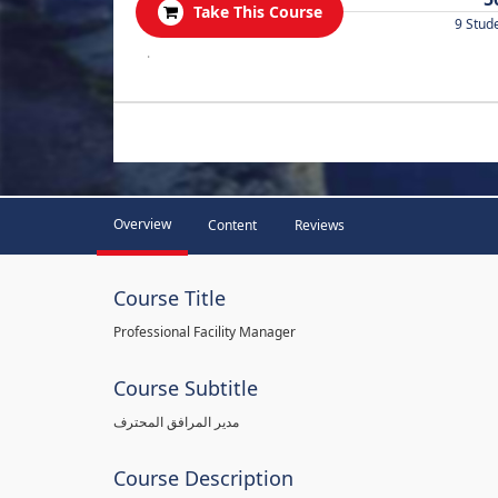
Take This Course
9 Stud
.
Overview
Content
Reviews
Course Title
Professional Facility Manager
Course Subtitle
مدير المرافق المحترف
Course Description