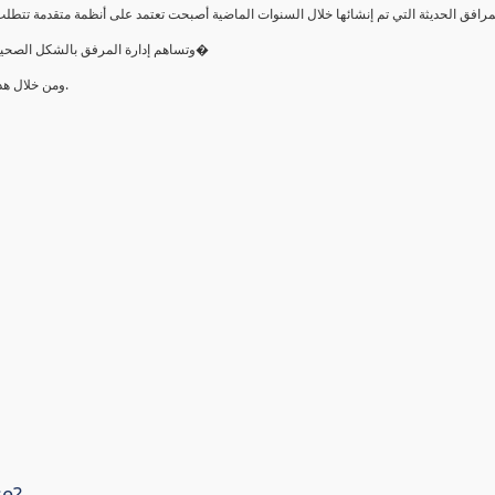
•وتساهم إدارة المرفق بالشكل الصحيح في التشغيل الصحيح لتلك المرافق وترشيد الطاقة وتوفير تكلفة صي�
•ومن خلال ھذه الدورة سيتمكن المتدرب من بناء الأسس المعرفية عن إدارة المرافق.
se?