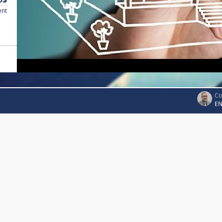
ent
Co
EN