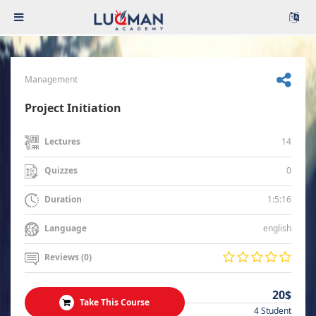
Management
Project Initiation
14
Lectures
0
Quizzes
1:5:16
Duration
english
Language
Reviews (0)
20$
Take This Course
4 Student