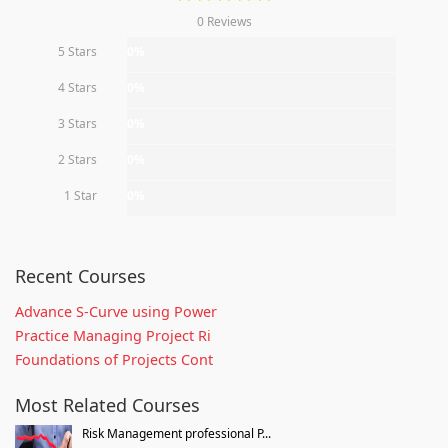
0 Reviews
5 Stars
0%
4 Stars
0%
3 Stars
0%
2 Stars
0%
1 Star
0%
Recent Courses
Advance S-Curve using Power
Practice Managing Project Ri
Foundations of Projects Cont
Most Related Courses
Risk Management professional P...