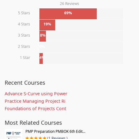
26 Reviews
5 Stars
69%
4 Stars
19%
3 Stars
8%
2 Stars
0%
1 Star
4%
Recent Courses
Advance S-Curve using Power
Practice Managing Project Ri
Foundations of Projects Cont
Most Related Courses
PMP Preparation PMBOK 6th Edit...
(1 Reviews )