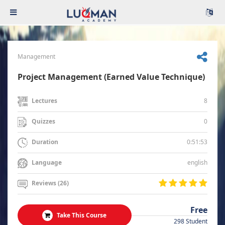
Management
Project Management (Earned Value Technique)
8
Lectures
0
Quizzes
0:51:53
Duration
english
Language
Reviews (26)
Free
Take This Course
298 Student