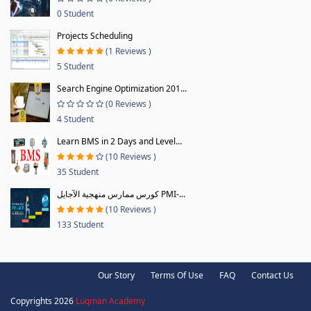
0 Student
Projects Scheduling
(1 Reviews )
5 Student
Search Engine Optimization 201...
(0 Reviews )
4 Student
Learn BMS in 2 Days and Level...
(10 Reviews )
35 Student
كورس ممارس منهجية الآجايل PMI-...
(10 Reviews )
133 Student
Our Story
Terms Of Use
FAQ
Contact Us
Copyrights 2026
Luqman Academy