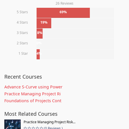
26 Reviews
5 Stars
69%
4 Stars
19%
3 Stars
8%
2 Stars
0%
1 Star
4%
Recent Courses
Advance S-Curve using Power
Practice Managing Project Ri
Foundations of Projects Cont
Most Related Courses
Practice Managing Project Risk...
(0 Reviews )