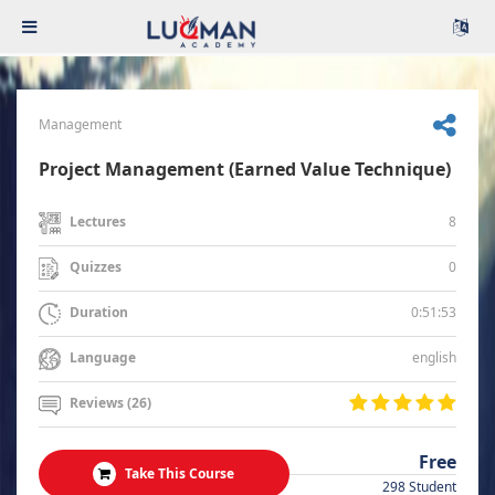
Management
Project Management (Earned Value Technique)
8
Lectures
0
Quizzes
0:51:53
Duration
english
Language
Reviews (26)
Free
Take This Course
298 Student