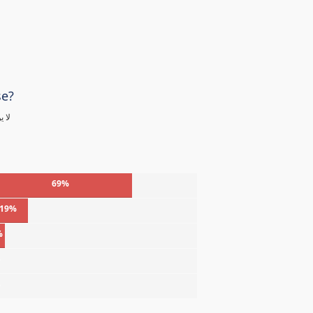
se?
لا 
69%
19%
%
%
%