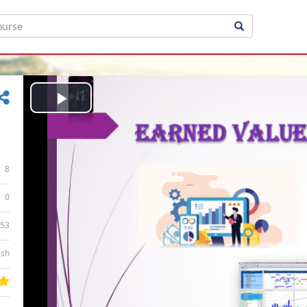
Play
Video
8
0
:53
ish