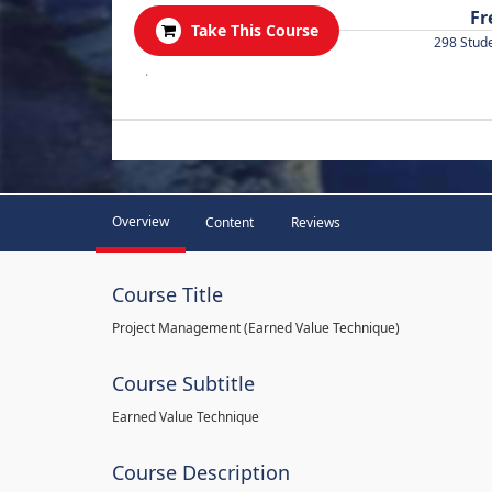
Fr
Take This Course
298 Stud
.
Overview
Content
Reviews
Course Title
Project Management (Earned Value Technique)
Course Subtitle
Earned Value Technique
Course Description