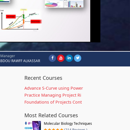
.Manager
ABDOU RAWFF ALKASSAR
Recent Courses
Advance S-Curve using Power
Practice Managing Project Ri
Foundations of Projects Cont
Most Related Courses
Molecular Biology Techniques
(214 Reviews )