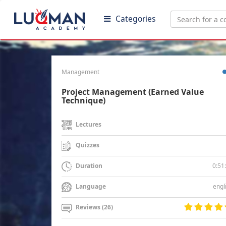
Categories
Management
Project Management (Earned Value
Technique)
Lectures
Quizzes
0:51
Duration
engl
Language
Reviews (26)