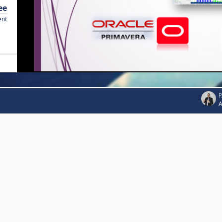
ee
ent
P