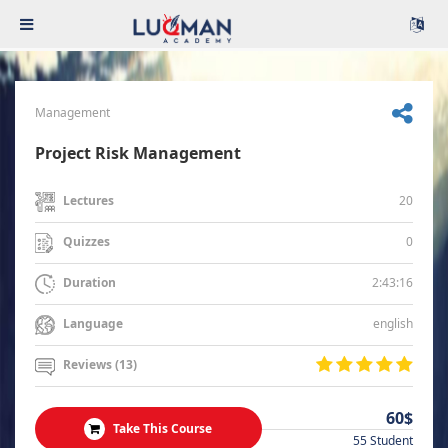
Management
Project Risk Management
20
Lectures
0
Quizzes
2:43:16
Duration
english
Language
Reviews (13)
60$
Take This Course
55 Student