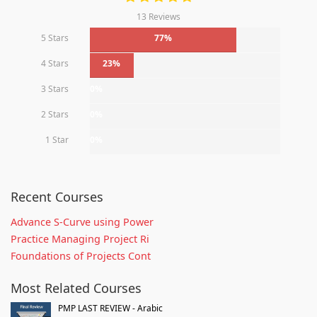
13 Reviews
5 Stars
77%
4 Stars
23%
3 Stars
0%
2 Stars
0%
1 Star
0%
Recent Courses
Advance S-Curve using Power
Practice Managing Project Ri
Foundations of Projects Cont
Most Related Courses
PMP LAST REVIEW - Arabic