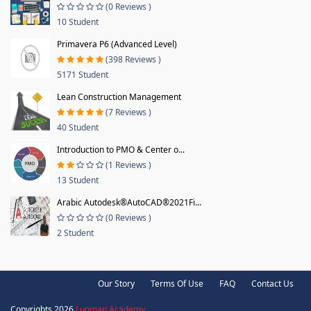
(0 Reviews )
10 Student
Primavera P6 (Advanced Level)
(398 Reviews )
5171 Student
Lean Construction Management
(7 Reviews )
40 Student
Introduction to PMO & Center o...
(1 Reviews )
13 Student
Arabic Autodesk®AutoCAD®2021Fi...
(0 Reviews )
2 Student
Our Story
Terms Of Use
FAQ
Contact Us
Copyrights 2026
Luqman Academy