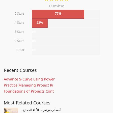
13 Reviews
5 Stars
77%
4 Stars
23%
3 Stars
0%
2 Stars
0%
1 Star
0%
Recent Courses
Advance S-Curve using Power
Practice Managing Project Ri
Foundations of Projects Cont
Most Related Courses
أخصائي مؤشرات الأداء المحترف