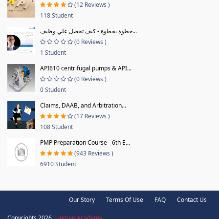
(12 Reviews )
118 Student
خطوة بخطوة - كيف تحصل علي وظيف...
(0 Reviews )
1 Student
API610 centrifugal pumps & API...
(0 Reviews )
0 Student
Claims, DAAB, and Arbitration...
(17 Reviews )
108 Student
PMP Preparation Course - 6th E...
(943 Reviews )
6910 Student
Our Story
Terms Of Use
FAQ
Contact Us
Copyrights 2026
Luqman Academy