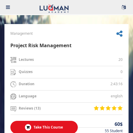
Management
Project Risk Management
20
Lectures
0
Quizzes
2:43:16
Duration
english
Language
Reviews (13)
60$
Take This Course
55 Student