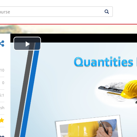
Play
Video
10
0
5:1
ish
ee