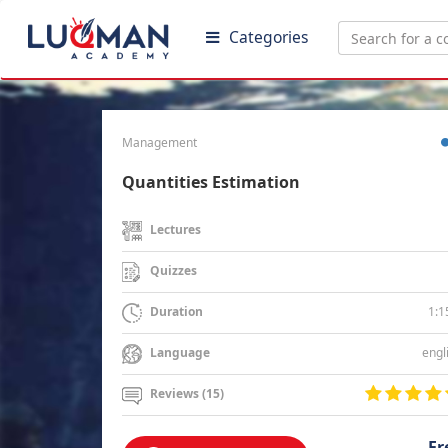
Categories
Management
Quantities Estimation
Lectures
Quizzes
1:1
Duration
engl
Language
Reviews (15)
Fr