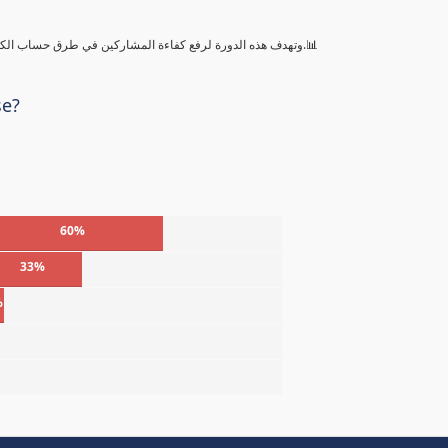
وتهدف هذه الدورة لرفع كفاءة المشاركين في طرق حساب الكميات بالمشروعات الإنشائية والمدنية وعمليات التقدير والحصر للكميات.📊
se?
60%
33%
%
%
%