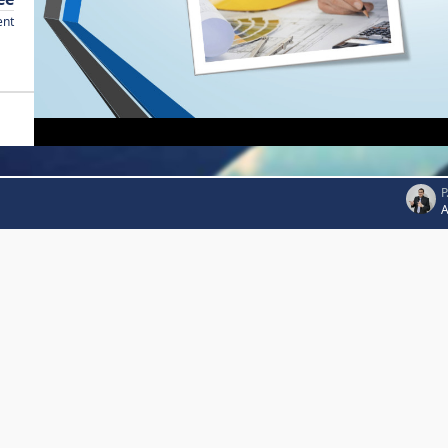
ent
P