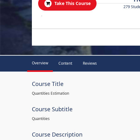
Take This Course
279 Stud
.
Overview
Content
Reviews
Course Title
Quantities Estimation
Course Subtitle
Quantities
Course Description