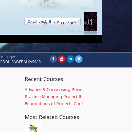
.Manager
ABDOU RAWFF ALKASSAR
Recent Courses
Advance S-Curve using Power
Practice Managing Project Ri
Foundations of Projects Cont
Most Related Courses