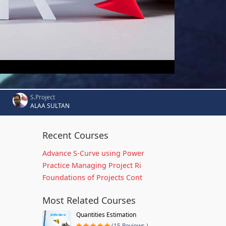
S.Project
ALAA SULTAN
Recent Courses
Advance S-Curve using Power
Practice Managing Project Ri
Foundations of Projects Cont
Most Related Courses
Quantities Estimation
(15 Reviews )