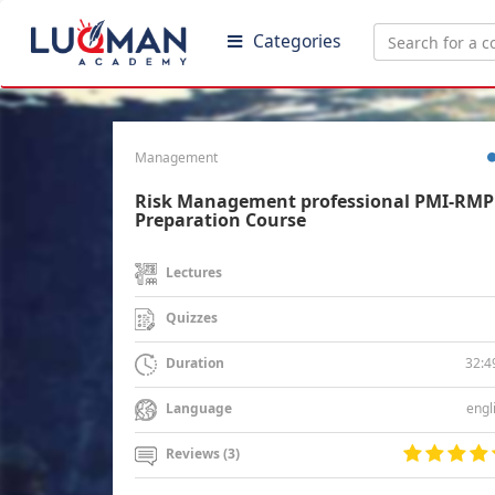
Categories
Management
Risk Management professional PMI-RMP
Preparation Course
Lectures
Quizzes
32:4
Duration
engl
Language
Reviews (3)