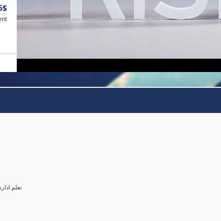
5$
ent
تعلم ادار