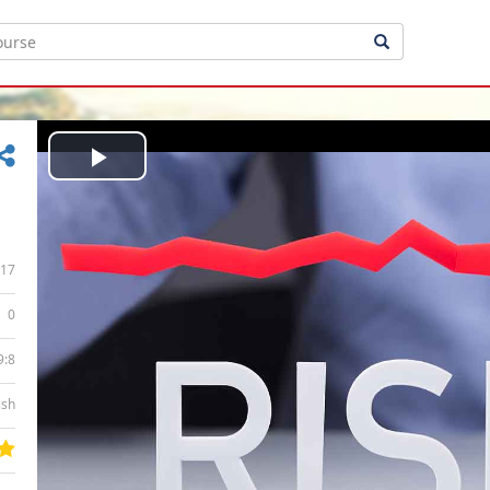
Play
Video
17
0
9:8
ish