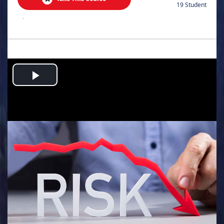
19 Student
.
Play
Video