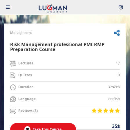
Management
Risk Management professional PMI-RMP
Preparation Course
17
Lectures
0
Quizzes
32:49:8
Duration
english
Language
Reviews (3)
35$
Take This Course