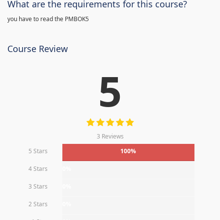
What are the requirements for this course?
you have to read the PMBOK5
Course Review
5
3 Reviews
5 Stars
100%
4 Stars
0%
3 Stars
0%
2 Stars
0%