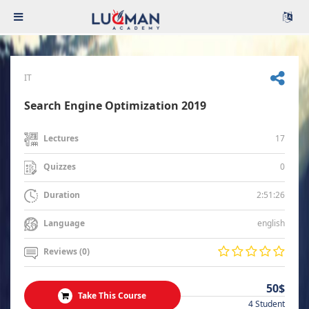
IT
Search Engine Optimization 2019
17
Lectures
0
Quizzes
2:51:26
Duration
english
Language
Reviews (0)
50$
Take This Course
4 Student