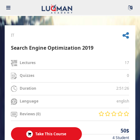
IT
Search Engine Optimization 2019
17
Lectures
0
Quizzes
2:51:26
Duration
english
Language
Reviews (0)
50$
Take This Course
4 Student