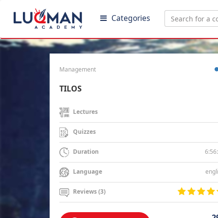
Categories
Management
TILOS
Lectures
Quizzes
6:56
Duration
engl
Language
Reviews (3)
2