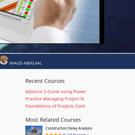
KHALID ABDELAAL
Recent Courses
Advance S-Curve using Power
Practice Managing Project Ri
Foundations of Projects Cont
Most Related Courses
Construction Delay Analysis
(18 Reviews )