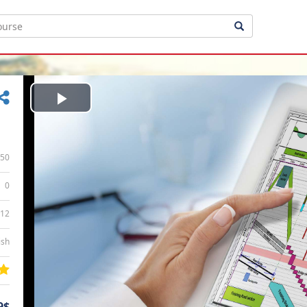
Play
Video
50
0
:12
ish
9$