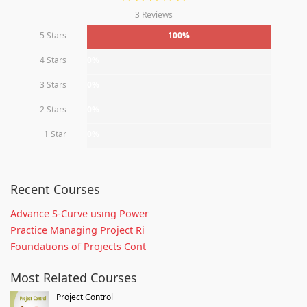
3 Reviews
5 Stars
100%
4 Stars
0%
3 Stars
0%
2 Stars
0%
1 Star
0%
Recent Courses
Advance S-Curve using Power
Practice Managing Project Ri
Foundations of Projects Cont
Most Related Courses
Project Control