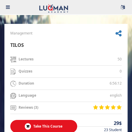
Management
TILOS
50
Lectures
0
Quizzes
6:56:12
Duration
english
Language
Reviews (3)
29$
Take This Course
23 Student