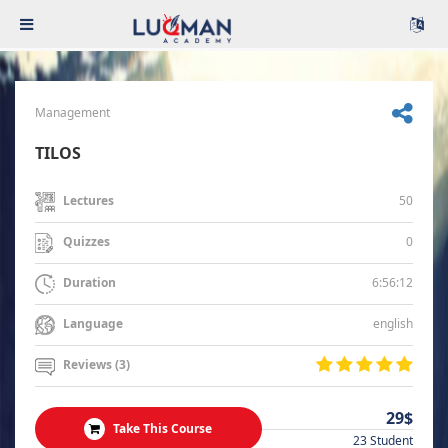
Management
TILOS
50
Lectures
0
Quizzes
6:56:12
Duration
english
Language
Reviews (3)
29$
Take This Course
23 Student