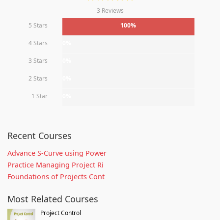
3 Reviews
5 Stars
100%
4 Stars
0%
3 Stars
0%
2 Stars
0%
1 Star
0%
Recent Courses
Advance S-Curve using Power
Practice Managing Project Ri
Foundations of Projects Cont
Most Related Courses
Project Control