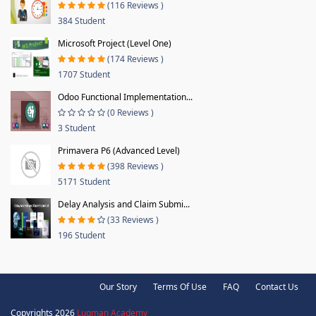
(116 Reviews )
384 Student
Microsoft Project (Level One)
(174 Reviews )
1707 Student
Odoo Functional Implementation...
(0 Reviews )
3 Student
Primavera P6 (Advanced Level)
(398 Reviews )
5171 Student
Delay Analysis and Claim Submi...
(33 Reviews )
196 Student
Our Story
Terms Of Use
FAQ
Contact Us
Copyrights 2026
Luqman Academy