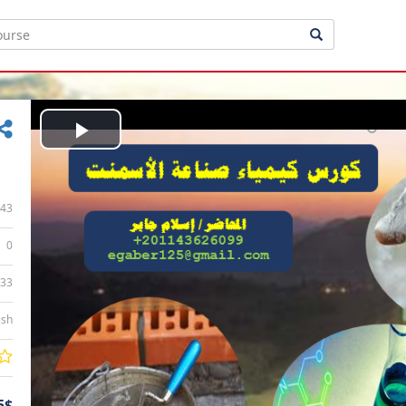
Play
Video
43
0
:33
ish
5$