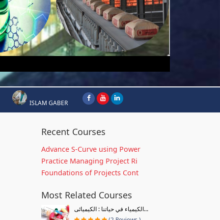
ISLAM GABER
Recent Courses
Advance S-Curve using Power
Practice Managing Project Ri
Foundations of Projects Cont
Most Related Courses
الكيمياء في حياتنا : الكيميائى...
(2 Reviews )