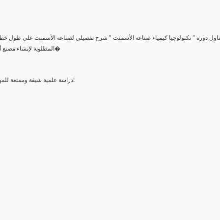
ناول دورة " تكنولوجيا كيمياء صناعة الأسمنت " شرح تفصيلي لصناعة الأسمنت علي طول خط ال
المطلوبة لإنشاء مصنع أسمنت ومعرفة المواد الخام وتركيبها الكيمياءي ونسب مكوناتها وكيفية ا�
دراسة علمية شيقة وممتعة للمهتمين بهذا المجال الذي يعتبر عصب الحضارات والنمو والإعمال والتشييد!