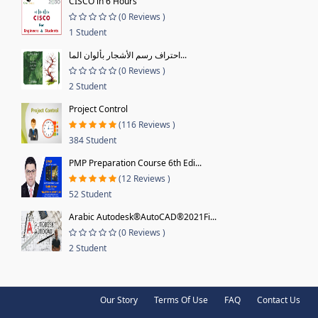
CISCO in 6 Hours
(0 Reviews )
1 Student
احتراف رسم الأشجار بألوان الما...
(0 Reviews )
2 Student
Project Control
(116 Reviews )
384 Student
PMP Preparation Course 6th Edi...
(12 Reviews )
52 Student
Arabic Autodesk®AutoCAD®2021Fi...
(0 Reviews )
2 Student
Our Story
Terms Of Use
FAQ
Contact Us