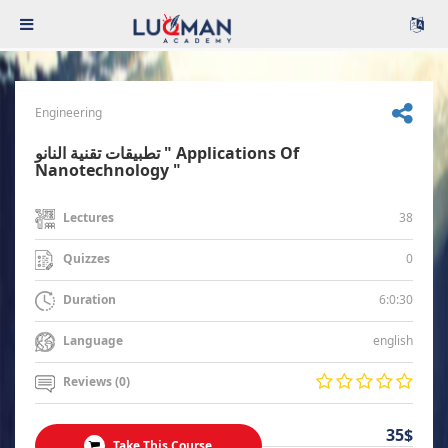
Engineering
تطبيقات تقنية النانو " Applications Of
Nanotechnology "
38
Lectures
0
Quizzes
6:0:30
Duration
english
Language
Reviews (0)
35$
Take This Course