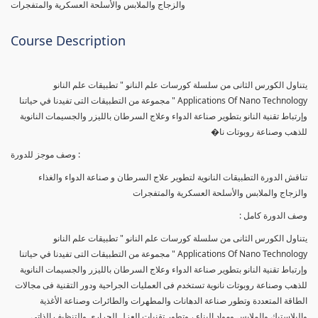
والزجاج والملابس والأسلحة العسكرية والمتفجرات
Course Description
يتناول الكورس الثانى من سلسلة كورسات علم النانو " تطبيقات علم النانو
Applications Of Nano Technology " مجموعة من التطبيقات التى تفيدنا في حياتنا
وإرتباط تقنية النانو بتطوير صناعة الدواء وعلاج السرطان بالليزر والجسيمات النانوية
للذهب وصناعة روبوتات نا�
وصف موجز للدورة :
تناقش الدورة التطبيقات النانوية لتطوير علاج السرطان و صناعة الدواء والغذاء
والزجاج والملابس والأسلحة العسكرية والمتفجرات
وصف الدورة كامل :
يتناول الكورس الثانى من سلسلة كورسات علم النانو " تطبيقات علم النانو
Applications Of Nano Technology " مجموعة من التطبيقات التى تفيدنا في حياتنا
وإرتباط تقنية النانو بتطوير صناعة الدواء وعلاج السرطان بالليزر والجسيمات النانوية
للذهب وصناعة روبوتات نانوية تستخدم فى العمليات الجراحية ودور التقنية فى مجالات
الطاقة المتعددة وتطور صناعة الدهانات والمطهرات والطائرات وصناعة الأغذية
والبلاستيك والملابس ومواد البناء ، وتطور تقنيات العزل الحرارى والتنظيف الذاتى