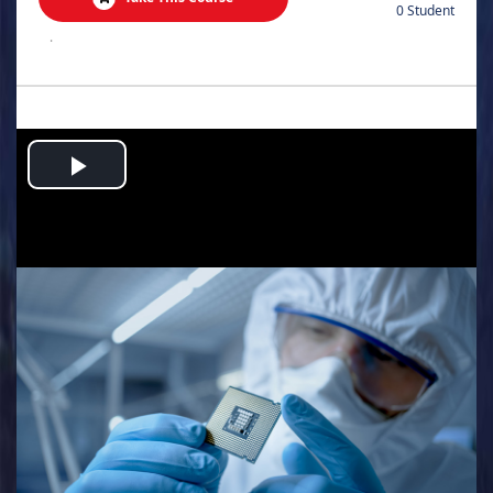
0 Student
.
Play
Video