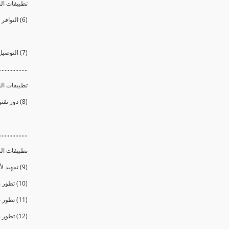
تطبيقات الن
(6) التوافر الحيوي
(7) التوصيل الدوائى الموجه للخلايا المريضة فقط
..................
تطبيقات الن
(8) دور تقنية النانو في مجالات الطاقة بصورها المتعددة
..................
تطبيقات الن
(9) تمهيد لأهمية التطبيقات النانوية فى مجال الصناعة
(10) تطور صناعة الطائرات والسيارات
(11) تطور صناعة الزجاج
(12) تطور صناعة الدهانات والأصباغ والمطهرات