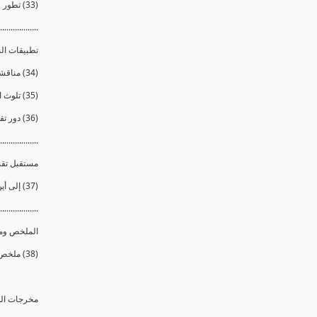
(33) تطور طرق الوقاية وإستراتيجيات التمويه والإخفاء
..................
تطبيقات الن
(34) مناقشة لمشكلة المياه
(35) تلوث المياه البيولوجى
(36) دور تقنية النانو فى حل مشكلة المياه وتطور صناعة فلاتر تنقية المياه
..................
مستقبل تقني
(37) إلى أين ستصل بنا تطبقيات تقنية النانو ؟ وما الذي يخفيه لنا المستقبل ؟
..................
الملخص وم
(38) ملخص الدورة ومسك الختام
مخرجات الد