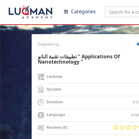
Categories
Engineering
تطبيقات تقنية النانو " Applications Of
Nanotechnology "
Lectures
Quizzes
6:0
Duration
engl
Language
Reviews (0)