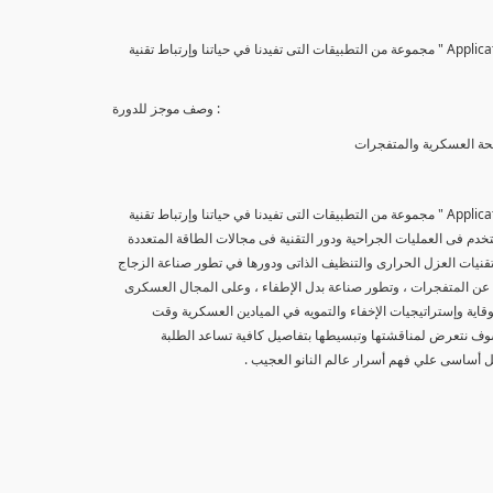
يتناول الكورس الثانى من سلسلة كورسات علم النانو " تطبيقات علم النانو Applications Of Nano Technology " مجموعة من التطبيقات التى تفيدنا في حياتنا وإرتباط تقنية
وصف موجز للدورة :
سلحة العسكرية والمتفجرات
يتناول الكورس الثانى من سلسلة كورسات علم النانو " تطبيقات علم النانو Applications Of Nano Technology " مجموعة من التطبيقات التى تفيدنا في حياتنا وإرتباط تقنية
تخدم فى العمليات الجراحية ودور التقنية فى مجالات الطاقة المتعددة
 تقنيات العزل الحرارى والتنظيف الذاتى ودورها في تطور صناعة الزجاج
 عن المتفجرات ، وتطور صناعة بدل الإطفاء ، وعلى المجال العسكرى
ية وإستراتيجيات الإخفاء والتمويه في الميادين العسكرية وقت
 سوف نتعرض لمناقشتها وتبسيطها بتفاصيل كافية تساعد الطلبة
ل أساسى علي فهم أسرار عالم النانو العجيب .