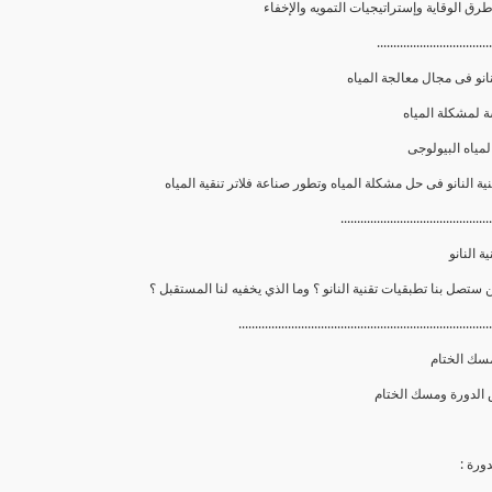
...................................
انو فى مجال معالجة المياه
..............................................
ة النانو
.............................................................................
سك الختام
ورة :