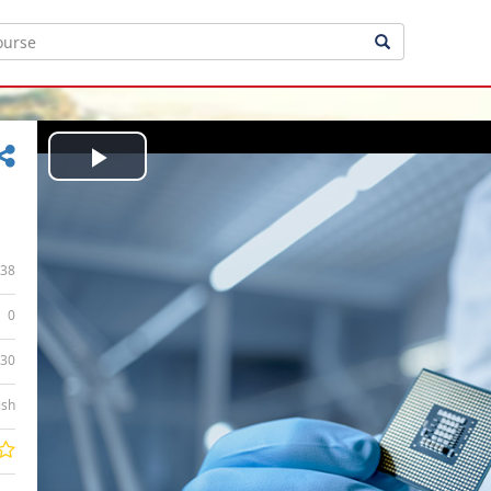
Play
Video
38
0
:30
ish