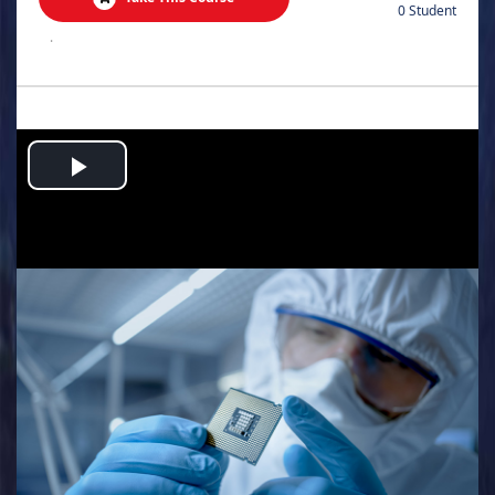
0 Student
.
Play
Video