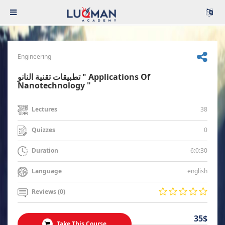
Engineering
تطبيقات تقنية النانو " Applications Of
Nanotechnology "
38
Lectures
0
Quizzes
6:0:30
Duration
english
Language
Reviews (0)
35$
Take This Course