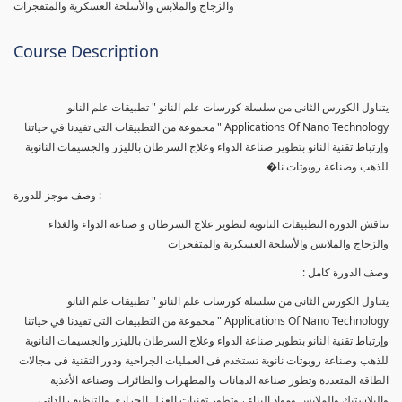
والزجاج والملابس والأسلحة العسكرية والمتفجرات
Course Description
يتناول الكورس الثانى من سلسلة كورسات علم النانو " تطبيقات علم النانو
Applications Of Nano Technology " مجموعة من التطبيقات التى تفيدنا في حياتنا
وإرتباط تقنية النانو بتطوير صناعة الدواء وعلاج السرطان بالليزر والجسيمات النانوية
للذهب وصناعة روبوتات نا�
وصف موجز للدورة :
تناقش الدورة التطبيقات النانوية لتطوير علاج السرطان و صناعة الدواء والغذاء
والزجاج والملابس والأسلحة العسكرية والمتفجرات
وصف الدورة كامل :
يتناول الكورس الثانى من سلسلة كورسات علم النانو " تطبيقات علم النانو
Applications Of Nano Technology " مجموعة من التطبيقات التى تفيدنا في حياتنا
وإرتباط تقنية النانو بتطوير صناعة الدواء وعلاج السرطان بالليزر والجسيمات النانوية
للذهب وصناعة روبوتات نانوية تستخدم فى العمليات الجراحية ودور التقنية فى مجالات
الطاقة المتعددة وتطور صناعة الدهانات والمطهرات والطائرات وصناعة الأغذية
والبلاستيك والملابس ومواد البناء ، وتطور تقنيات العزل الحرارى والتنظيف الذاتى