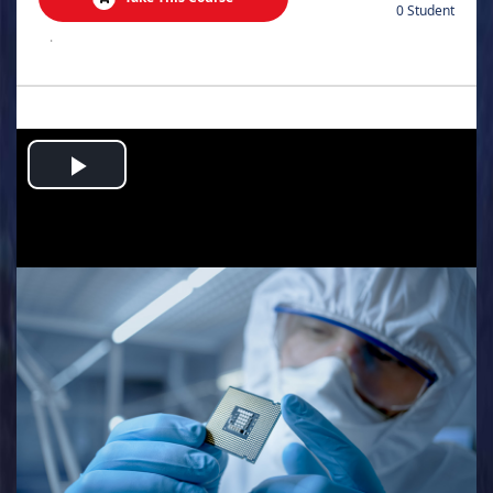
0 Student
.
Play
Video