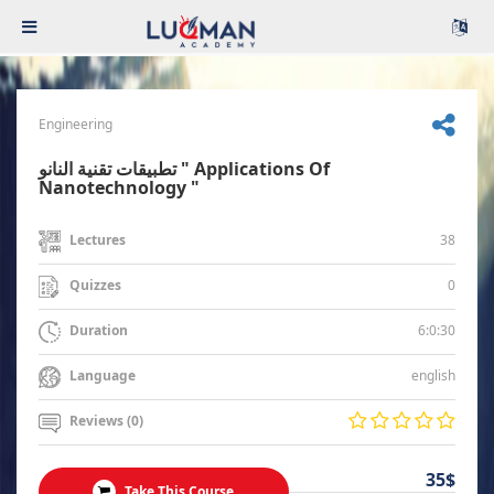
Engineering
تطبيقات تقنية النانو " Applications Of
Nanotechnology "
38
Lectures
0
Quizzes
6:0:30
Duration
english
Language
Reviews (0)
35$
Take This Course