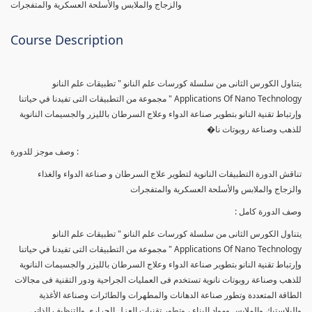
والزجاج والملابس والأسلحة العسكرية والمتفجرات
Course Description
يتناول الكورس الثانى من سلسلة كورسات علم النانو " تطبيقات علم النانو
Applications Of Nano Technology " مجموعة من التطبيقات التى تفيدنا في حياتنا
وإرتباط تقنية النانو بتطوير صناعة الدواء وعلاج السرطان بالليزر والجسيمات النانوية
للذهب وصناعة روبوتات نا�
وصف موجز للدورة :
تناقش الدورة التطبيقات النانوية لتطوير علاج السرطان و صناعة الدواء والغذاء
والزجاج والملابس والأسلحة العسكرية والمتفجرات
وصف الدورة كامل :
يتناول الكورس الثانى من سلسلة كورسات علم النانو " تطبيقات علم النانو
Applications Of Nano Technology " مجموعة من التطبيقات التى تفيدنا في حياتنا
وإرتباط تقنية النانو بتطوير صناعة الدواء وعلاج السرطان بالليزر والجسيمات النانوية
للذهب وصناعة روبوتات نانوية تستخدم فى العمليات الجراحية ودور التقنية فى مجالات
الطاقة المتعددة وتطور صناعة الدهانات والمطهرات والطائرات وصناعة الأغذية
والبلاستيك والملابس ومواد البناء ، وتطور تقنيات العزل الحرارى والتنظيف الذاتى