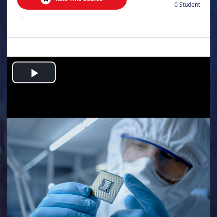
0 Student
.
Play
Video