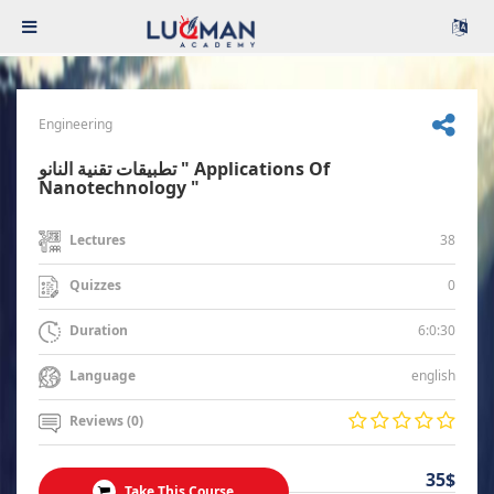
Engineering
تطبيقات تقنية النانو " Applications Of
Nanotechnology "
38
Lectures
0
Quizzes
6:0:30
Duration
english
Language
Reviews (0)
35$
Take This Course