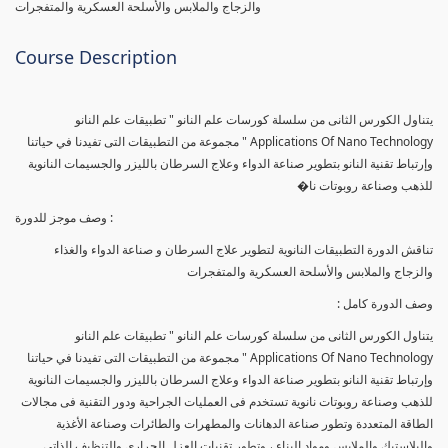
والزجاج والملابس والأسلحة العسكرية والمتفجرات
Course Description
يتناول الكورس الثانى من سلسلة كورسات علم النانو " تطبيقات علم النانو
Applications Of Nano Technology " مجموعة من التطبيقات التى تفيدنا في حياتنا
وإرتباط تقنية النانو بتطوير صناعة الدواء وعلاج السرطان بالليزر والجسيمات النانوية
للذهب وصناعة روبوتات نا�
وصف موجز للدورة :
تناقش الدورة التطبيقات النانوية لتطوير علاج السرطان و صناعة الدواء والغذاء
والزجاج والملابس والأسلحة العسكرية والمتفجرات
وصف الدورة كامل :
يتناول الكورس الثانى من سلسلة كورسات علم النانو " تطبيقات علم النانو
Applications Of Nano Technology " مجموعة من التطبيقات التى تفيدنا في حياتنا
وإرتباط تقنية النانو بتطوير صناعة الدواء وعلاج السرطان بالليزر والجسيمات النانوية
للذهب وصناعة روبوتات نانوية تستخدم فى العمليات الجراحية ودور التقنية فى مجالات
الطاقة المتعددة وتطور صناعة الدهانات والمطهرات والطائرات وصناعة الأغذية
والبلاستيك والملابس ومواد البناء ، وتطور تقنيات العزل الحرارى والتنظيف الذاتى