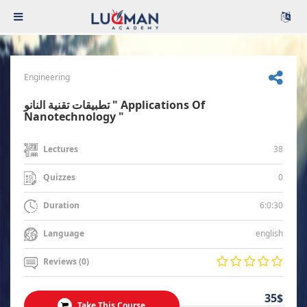
Engineering
تطبيقات تقنية النانو " Applications Of
Nanotechnology "
38
Lectures
0
Quizzes
6:0:30
Duration
english
Language
Reviews (0)
35$
Take This Course