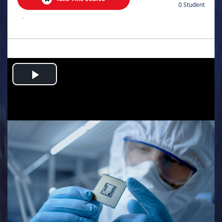
0 Student
.
Play
Video