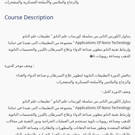
والزجاج والملابس والأسلحة العسكرية والمتفجرات
Course Description
يتناول الكورس الثانى من سلسلة كورسات علم النانو " تطبيقات علم النانو
Applications Of Nano Technology " مجموعة من التطبيقات التى تفيدنا في حياتنا
وإرتباط تقنية النانو بتطوير صناعة الدواء وعلاج السرطان بالليزر والجسيمات النانوية
للذهب وصناعة روبوتات نا�
وصف موجز للدورة :
تناقش الدورة التطبيقات النانوية لتطوير علاج السرطان و صناعة الدواء والغذاء
والزجاج والملابس والأسلحة العسكرية والمتفجرات
وصف الدورة كامل :
يتناول الكورس الثانى من سلسلة كورسات علم النانو " تطبيقات علم النانو
Applications Of Nano Technology " مجموعة من التطبيقات التى تفيدنا في حياتنا
وإرتباط تقنية النانو بتطوير صناعة الدواء وعلاج السرطان بالليزر والجسيمات النانوية
للذهب وصناعة روبوتات نانوية تستخدم فى العمليات الجراحية ودور التقنية فى مجالات
الطاقة المتعددة وتطور صناعة الدهانات والمطهرات والطائرات وصناعة الأغذية
والبلاستيك والملابس ومواد البناء ، وتطور تقنيات العزل الحرارى والتنظيف الذاتى