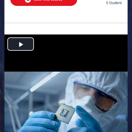
0 Student
.
Play
Video