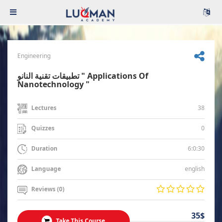
Engineering
تطبيقات تقنية النانو " Applications Of
Nanotechnology "
38
Lectures
0
Quizzes
6:0:30
Duration
english
Language
Reviews (0)
35$
Take This Course