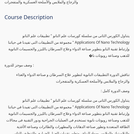
والزجاج والملابس والأسلحة العسكرية والمتفجرات
Course Description
يتناول الكورس الثانى من سلسلة كورسات علم النانو " تطبيقات علم النانو
Applications Of Nano Technology " مجموعة من التطبيقات التى تفيدنا في حياتنا
وإرتباط تقنية النانو بتطوير صناعة الدواء وعلاج السرطان بالليزر والجسيمات النانوية
للذهب وصناعة روبوتات نا�
وصف موجز للدورة :
تناقش الدورة التطبيقات النانوية لتطوير علاج السرطان و صناعة الدواء والغذاء
والزجاج والملابس والأسلحة العسكرية والمتفجرات
وصف الدورة كامل :
يتناول الكورس الثانى من سلسلة كورسات علم النانو " تطبيقات علم النانو
Applications Of Nano Technology " مجموعة من التطبيقات التى تفيدنا في حياتنا
وإرتباط تقنية النانو بتطوير صناعة الدواء وعلاج السرطان بالليزر والجسيمات النانوية
للذهب وصناعة روبوتات نانوية تستخدم فى العمليات الجراحية ودور التقنية فى مجالات
الطاقة المتعددة وتطور صناعة الدهانات والمطهرات والطائرات وصناعة الأغذية
والبلاستيك والملابس ومواد البناء ، وتطور تقنيات العزل الحرارى والتنظيف الذاتى