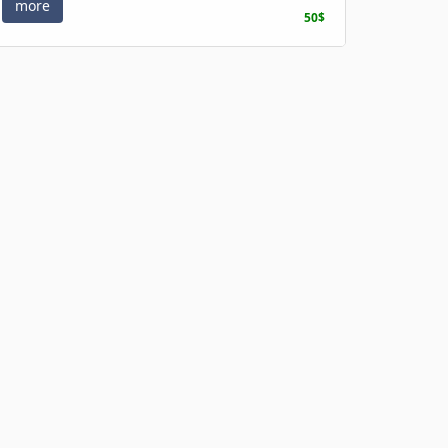
more
50$