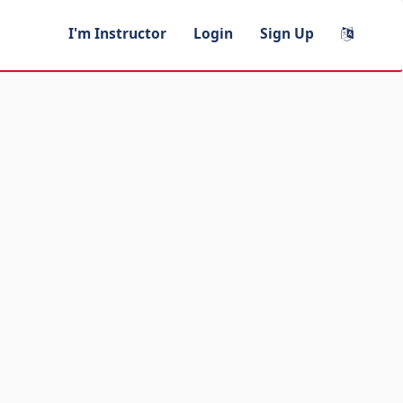
I'm Instructor
Login
Sign Up