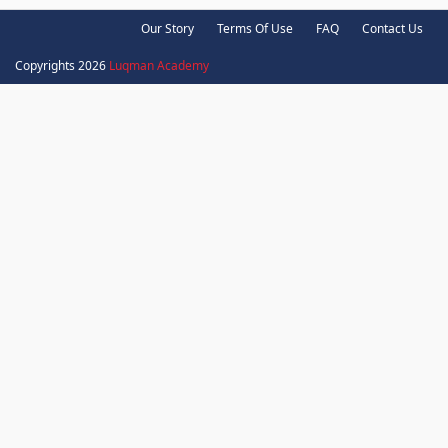
Our Story
Terms Of Use
FAQ
Contact Us
Copyrights 2026
Luqman Academy