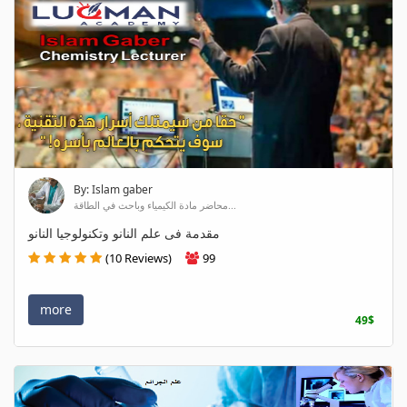
By: Islam gaber
محاضر مادة الكيمياء وباحث في الطاقة...
مقدمة فى علم النانو وتكنولوجيا النانو
(10 Reviews)
99
more
49$