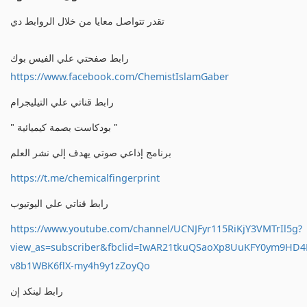
تقدر تتواصل معايا من خلال الروابط دي
رابط صفحتي علي الفيس بوك
https://www.facebook.com/ChemistIslamGaber
رابط قناتي علي التيليجرام
" بودكاست بصمة كيميائية "
برنامج إذاعي صوتي يهدف إلي نشر العلم
https://t.me/chemicalfingerprint
رابط قناتي علي اليوتيوب
https://www.youtube.com/channel/UCNJFyr115RiKjY3VMTrIl5g?
view_as=subscriber&fbclid=IwAR21tkuQSaoXp8UuKFY0ym9HD
v8b1WBK6flX-my4h9y1zZoyQo
رابط لينكد إن