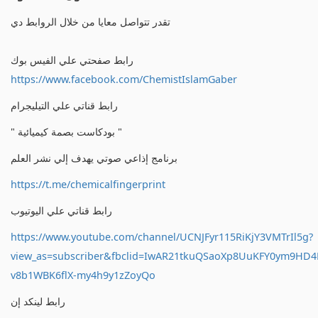
تقدر تتواصل معايا من خلال الروابط دي
رابط صفحتي علي الفيس بوك
https://www.facebook.com/ChemistIslamGaber
رابط قناتي علي التيليجرام
" بودكاست بصمة كيميائية "
برنامج إذاعي صوتي يهدف إلي نشر العلم
https://t.me/chemicalfingerprint
رابط قناتي علي اليوتيوب
https://www.youtube.com/channel/UCNJFyr115RiKjY3VMTrIl5g?
view_as=subscriber&fbclid=IwAR21tkuQSaoXp8UuKFY0ym9HD
v8b1WBK6flX-my4h9y1zZoyQo
رابط لينكد إن