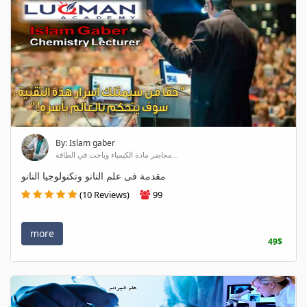
By: Islam gaber
محاضر مادة الكيمياء وباحث في الطاقة...
مقدمة فى علم النانو وتكنولوجيا النانو
(10 Reviews)
99
more
49$