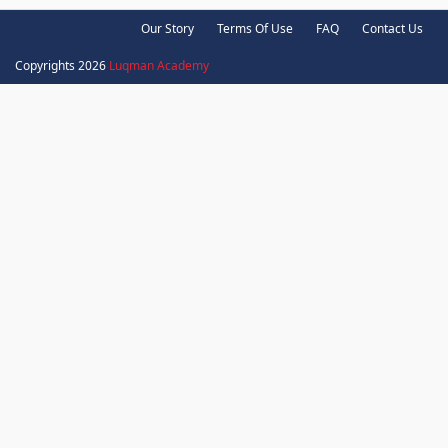
Our Story
Terms Of Use
FAQ
Contact Us
Copyrights 2026
Luqman Academy