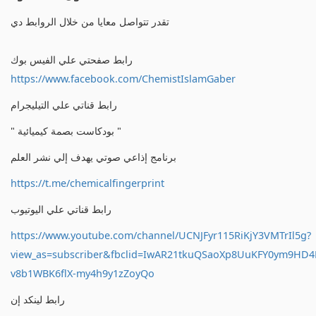
تقدر تتواصل معايا من خلال الروابط دي
رابط صفحتي علي الفيس بوك
https://www.facebook.com/ChemistIslamGaber
رابط قناتي علي التيليجرام
" بودكاست بصمة كيميائية "
برنامج إذاعي صوتي يهدف إلي نشر العلم
https://t.me/chemicalfingerprint
رابط قناتي علي اليوتيوب
https://www.youtube.com/channel/UCNJFyr115RiKjY3VMTrIl5g?
view_as=subscriber&fbclid=IwAR21tkuQSaoXp8UuKFY0ym9HD
v8b1WBK6flX-my4h9y1zZoyQo
رابط لينكد إن