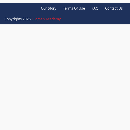
Our Story
Terms Of Use
FAQ
Contact Us
Copyrights 2026
Luqman Academy