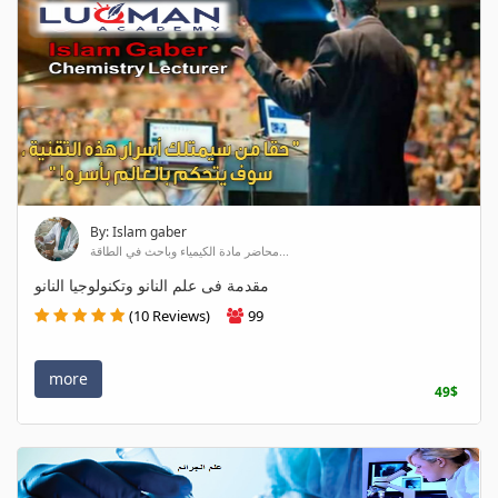
By: Islam gaber
محاضر مادة الكيمياء وباحث في الطاقة...
مقدمة فى علم النانو وتكنولوجيا النانو
(10 Reviews)
99
more
49$