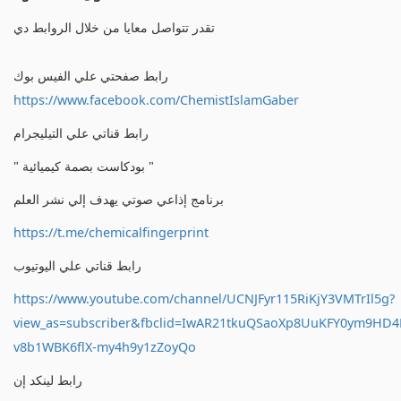
تقدر تتواصل معايا من خلال الروابط دي
رابط صفحتي علي الفيس بوك
https://www.facebook.com/ChemistIslamGaber
رابط قناتي علي التيليجرام
" بودكاست بصمة كيميائية "
برنامج إذاعي صوتي يهدف إلي نشر العلم
https://t.me/chemicalfingerprint
رابط قناتي علي اليوتيوب
https://www.youtube.com/channel/UCNJFyr115RiKjY3VMTrIl5g?
view_as=subscriber&fbclid=IwAR21tkuQSaoXp8UuKFY0ym9HD
v8b1WBK6flX-my4h9y1zZoyQo
رابط لينكد إن