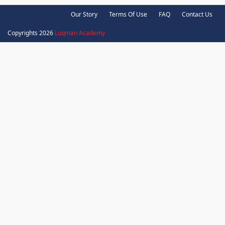
Our Story
Terms Of Use
FAQ
Contact Us
Copyrights 2026
Luqman Academy