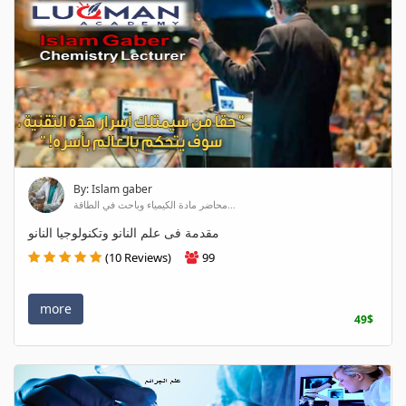
By: Islam gaber
محاضر مادة الكيمياء وباحث في الطاقة...
مقدمة فى علم النانو وتكنولوجيا النانو
(10 Reviews)
99
more
49$