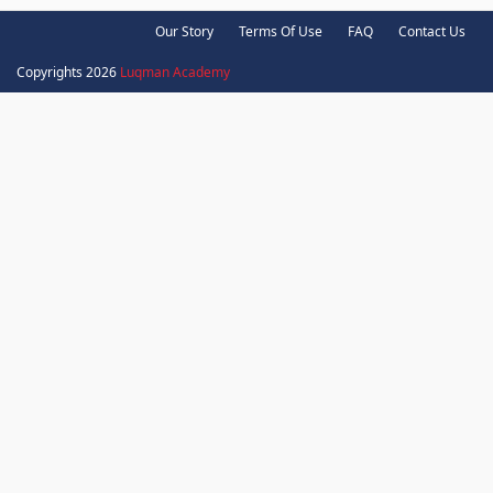
Our Story
Terms Of Use
FAQ
Contact Us
Copyrights 2026
Luqman Academy