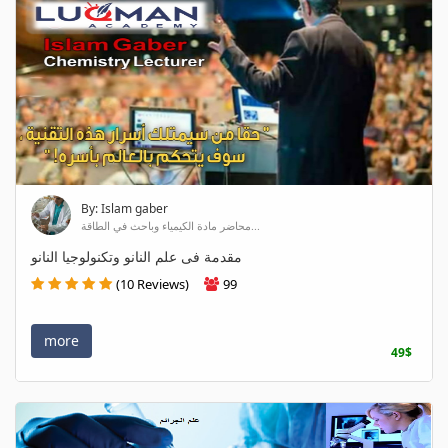
By: Islam gaber
محاضر مادة الكيمياء وباحث في الطاقة...
مقدمة فى علم النانو وتكنولوجيا النانو
(10 Reviews)
99
more
49$