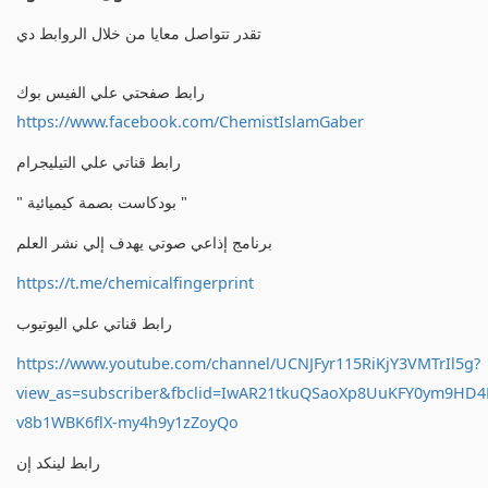
تقدر تتواصل معايا من خلال الروابط دي
رابط صفحتي علي الفيس بوك
https://www.facebook.com/ChemistIslamGaber
رابط قناتي علي التيليجرام
" بودكاست بصمة كيميائية "
برنامج إذاعي صوتي يهدف إلي نشر العلم
https://t.me/chemicalfingerprint
رابط قناتي علي اليوتيوب
https://www.youtube.com/channel/UCNJFyr115RiKjY3VMTrIl5g?
view_as=subscriber&fbclid=IwAR21tkuQSaoXp8UuKFY0ym9HD
v8b1WBK6flX-my4h9y1zZoyQo
رابط لينكد إن