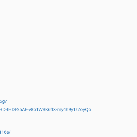
5g?
9HD4HDFS5AE-v8b1WBK6flX-my4h9y1zZoyQo
116a/