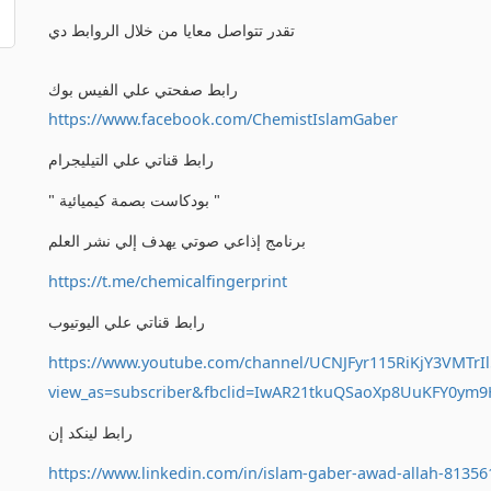
تقدر تتواصل معايا من خلال الروابط دي
رابط صفحتي علي الفيس بوك
https://www.facebook.com/ChemistIslamGaber
رابط قناتي علي التيليجرام
" بودكاست بصمة كيميائية "
برنامج إذاعي صوتي يهدف إلي نشر العلم
https://t.me/chemicalfingerprint
رابط قناتي علي اليوتيوب
https://www.youtube.com/channel/UCNJFyr115RiKjY3VMTrIl
view_as=subscriber&fbclid=IwAR21tkuQSaoXp8UuKFY0ym
رابط لينكد إن
https://www.linkedin.com/in/islam-gaber-awad-allah-81356