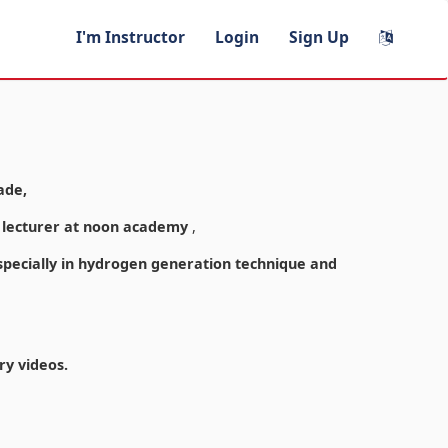
I'm Instructor
Login
Sign Up
ade,
y lecturer at noon academy
,
especially in hydrogen generation technique and
ry videos.