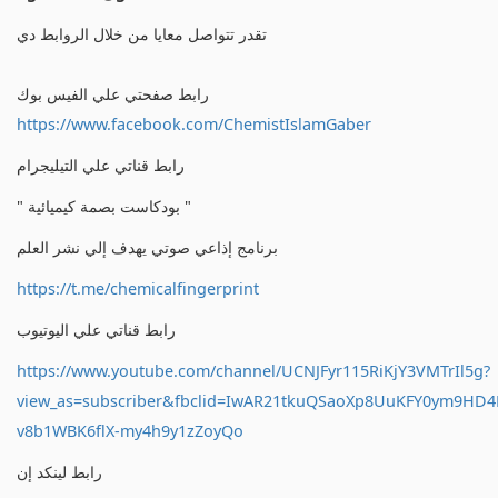
تقدر تتواصل معايا من خلال الروابط دي
رابط صفحتي علي الفيس بوك
https://www.facebook.com/ChemistIslamGaber
رابط قناتي علي التيليجرام
" بودكاست بصمة كيميائية "
برنامج إذاعي صوتي يهدف إلي نشر العلم
https://t.me/chemicalfingerprint
رابط قناتي علي اليوتيوب
https://www.youtube.com/channel/UCNJFyr115RiKjY3VMTrIl5g?
view_as=subscriber&fbclid=IwAR21tkuQSaoXp8UuKFY0ym9HD
v8b1WBK6flX-my4h9y1zZoyQo
رابط لينكد إن