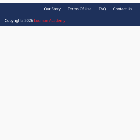
Our Story
Terms Of Use
FAQ
Contact Us
Copyrights 2026
Luqman Academy