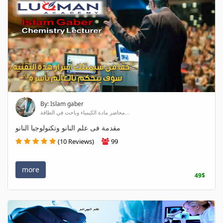
By: Islam gaber
محاضر مادة الكيمياء وباحث في الطاقة...
مقدمة فى علم النانو وتكنولوجيا النانو
(10 Reviews)
99
more
49$