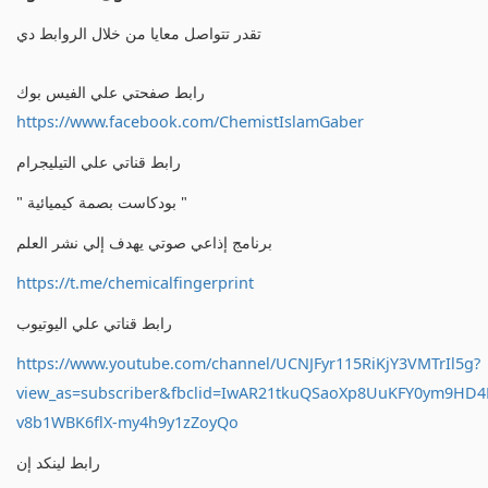
تقدر تتواصل معايا من خلال الروابط دي
رابط صفحتي علي الفيس بوك
https://www.facebook.com/ChemistIslamGaber
رابط قناتي علي التيليجرام
" بودكاست بصمة كيميائية "
برنامج إذاعي صوتي يهدف إلي نشر العلم
https://t.me/chemicalfingerprint
رابط قناتي علي اليوتيوب
https://www.youtube.com/channel/UCNJFyr115RiKjY3VMTrIl5g?
view_as=subscriber&fbclid=IwAR21tkuQSaoXp8UuKFY0ym9HD
v8b1WBK6flX-my4h9y1zZoyQo
رابط لينكد إن