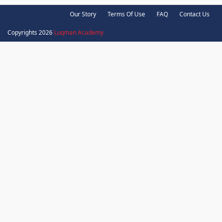
Our Story
Terms Of Use
FAQ
Contact Us
Copyrights 2026
Luqman Academy