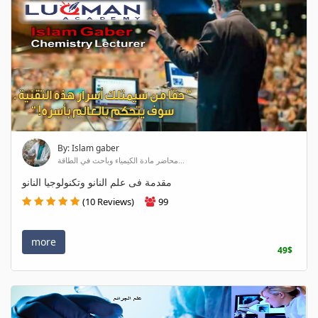
By: Islam gaber
محاضر مادة الكيمياء وباحث في الطاقة...
مقدمة فى علم النانو وتكنولوجيا النانو
(10 Reviews)
99
more
49$