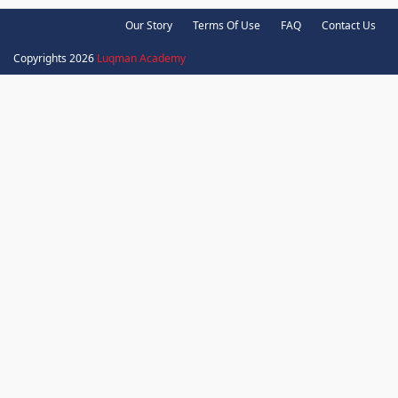
Our Story
Terms Of Use
FAQ
Contact Us
Copyrights 2026
Luqman Academy