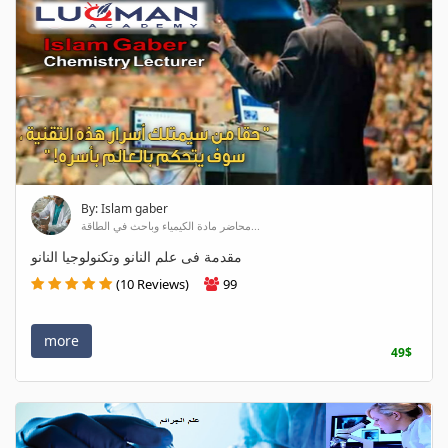
By: Islam gaber
محاضر مادة الكيمياء وباحث في الطاقة...
مقدمة فى علم النانو وتكنولوجيا النانو
(10 Reviews)
99
more
49$