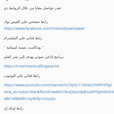
تقدر تتواصل معايا من خلال الروابط دي
رابط صفحتي علي الفيس بوك
https://www.facebook.com/ChemistIslamGaber
رابط قناتي علي التيليجرام
" بودكاست بصمة كيميائية "
برنامج إذاعي صوتي يهدف إلي نشر العلم
https://t.me/chemicalfingerprint
رابط قناتي علي اليوتيوب
https://www.youtube.com/channel/UCNJFyr115RiKjY3VMTrIl5g?
view_as=subscriber&fbclid=IwAR21tkuQSaoXp8UuKFY0ym9HD
v8b1WBK6flX-my4h9y1zZoyQo
رابط لينكد إن