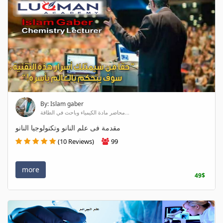
By: Islam gaber
محاضر مادة الكيمياء وباحث في الطاقة...
مقدمة فى علم النانو وتكنولوجيا النانو
(10 Reviews)
99
more
49$