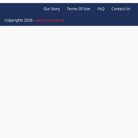
Our Story
Terms Of Use
FAQ
Contact Us
Copyrights 2026
Luqman Academy