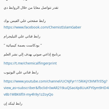
تقدر تتواصل معايا من خلال الروابط دي
رابط صفحتي علي الفيس بوك
https://www.facebook.com/ChemistIslamGaber
رابط قناتي علي التيليجرام
" بودكاست بصمة كيميائية "
برنامج إذاعي صوتي يهدف إلي نشر العلم
https://t.me/chemicalfingerprint
رابط قناتي علي اليوتيوب
https://www.youtube.com/channel/UCNJFyr115RiKjY3VMTrIl5g?
view_as=subscriber&fbclid=IwAR21tkuQSaoXp8UuKFY0ym9HD
v8b1WBK6flX-my4h9y1zZoyQo
رابط لينكد إن