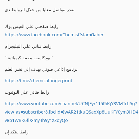
تقدر تتواصل معايا من خلال الروابط دي
رابط صفحتي علي الفيس بوك
https://www.facebook.com/ChemistIslamGaber
رابط قناتي علي التيليجرام
" بودكاست بصمة كيميائية "
برنامج إذاعي صوتي يهدف إلي نشر العلم
https://t.me/chemicalfingerprint
رابط قناتي علي اليوتيوب
https://www.youtube.com/channel/UCNJFyr115RiKjY3VMTrIl5g?
view_as=subscriber&fbclid=IwAR21tkuQSaoXp8UuKFY0ym9HD
v8b1WBK6flX-my4h9y1zZoyQo
رابط لينكد إن