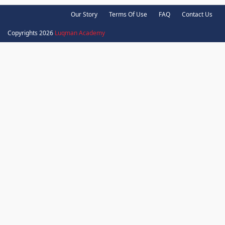
Our Story
Terms Of Use
FAQ
Contact Us
Copyrights 2026
Luqman Academy