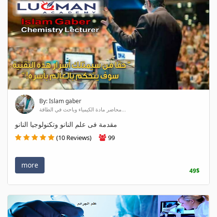
By: Islam gaber
محاضر مادة الكيمياء وباحث في الطاقة...
مقدمة فى علم النانو وتكنولوجيا النانو
(10 Reviews)
99
more
49$