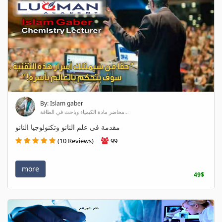
By: Islam gaber
محاضر مادة الكيمياء وباحث في الطاقة...
مقدمة فى علم النانو وتكنولوجيا النانو
(10 Reviews)
99
more
49$