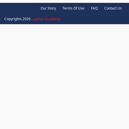
Our Story
Terms Of Use
FAQ
Contact Us
Copyrights 2026
Luqman Academy