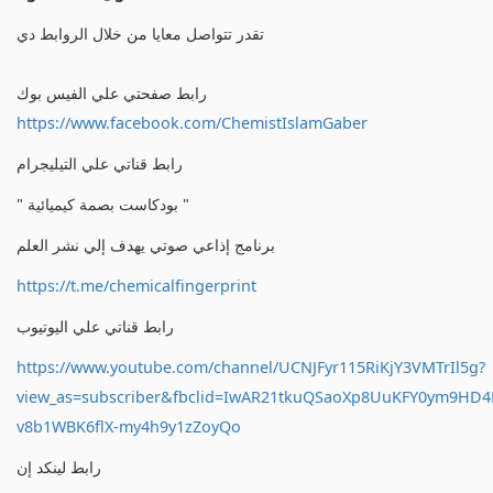
تقدر تتواصل معايا من خلال الروابط دي
رابط صفحتي علي الفيس بوك
https://www.facebook.com/ChemistIslamGaber
رابط قناتي علي التيليجرام
" بودكاست بصمة كيميائية "
برنامج إذاعي صوتي يهدف إلي نشر العلم
https://t.me/chemicalfingerprint
رابط قناتي علي اليوتيوب
https://www.youtube.com/channel/UCNJFyr115RiKjY3VMTrIl5g?
view_as=subscriber&fbclid=IwAR21tkuQSaoXp8UuKFY0ym9HD
v8b1WBK6flX-my4h9y1zZoyQo
رابط لينكد إن