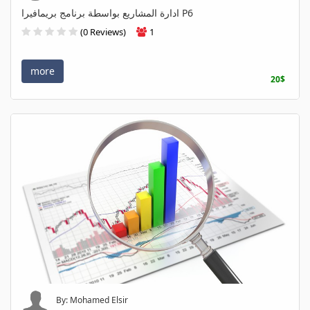
ادارة المشاريع بواسطة برنامج بريمافيرا P6
(0 Reviews)
1
more
20$
By: Mohamed Elsir