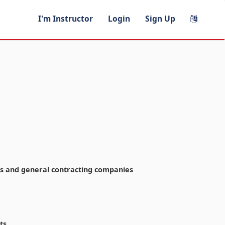
I'm Instructor
Login
Sign Up
s and general contracting companies
ts