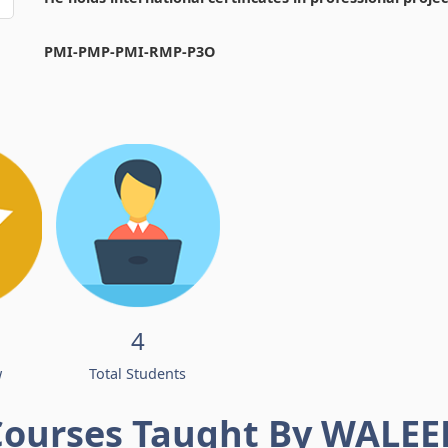
PMI-PMP-PMI-RMP-P3O
4
w
Total Students
Courses Taught By WALEE