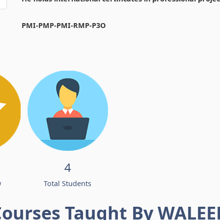
PMI-PMP-PMI-RMP-P3O
4
w
Total Students
Courses Taught By WALEE