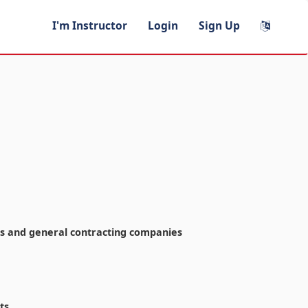
I'm Instructor
Login
Sign Up
s and general contracting companies
ts