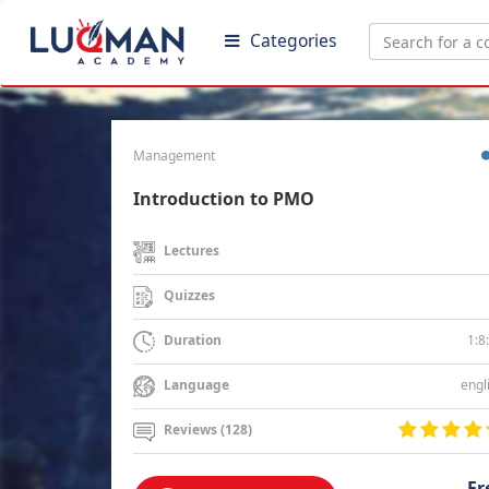
Categories
Management
Introduction to PMO
Lectures
Quizzes
1:8
Duration
engl
Language
Reviews (128)
Fr