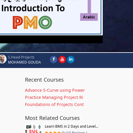
S.Head-Projects
MOHAMED GOUDA
Recent Courses
Advance S-Curve using Power
Practice Managing Project Ri
Foundations of Projects Cont
Most Related Courses
Learn BMS in 2 Days and Level...
(10 Reviews )