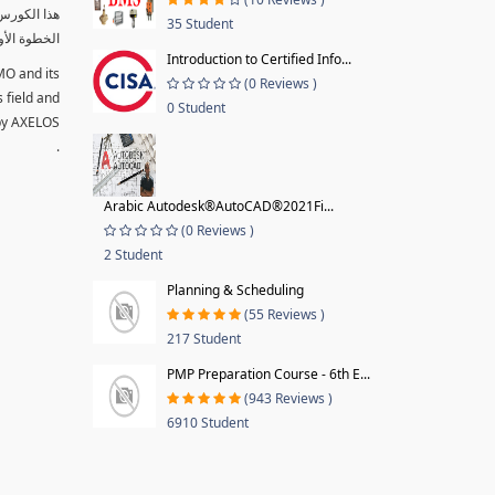
35 Student
الخطوة الأو
Introduction to Certified Info...
MO and its
(0 Reviews )
s field and
0 Student
 by AXELOS
.
Arabic Autodesk®AutoCAD®2021Fi...
(0 Reviews )
2 Student
Planning & Scheduling
(55 Reviews )
217 Student
PMP Preparation Course - 6th E...
(943 Reviews )
6910 Student