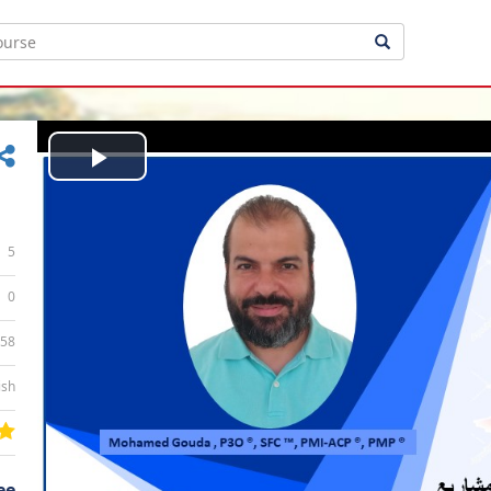
Play
Video
5
0
:58
ish
ee