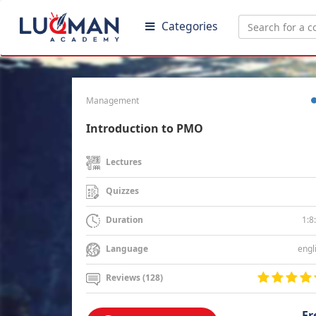
Categories
Management
Introduction to PMO
Lectures
Quizzes
1:8
Duration
engl
Language
Reviews (128)
Fr