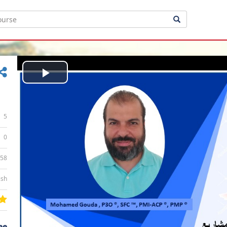
Play
Video
5
0
:58
ish
ee