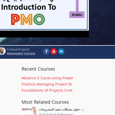
S.Head-Projects
MOHAMED GOUDA
Recent Courses
Advance S-Curve using Power
Practice Managing Project Ri
Foundations of Projects Cont
Most Related Courses
حلول مشكلات تنفيذ المشروعات -...
(0 Reviews )